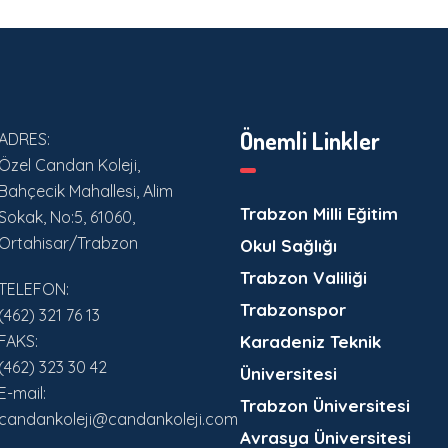
Önemli Linkler
ADRES:
Özel Candan Koleji,
Bahçecik Mahallesi, Alim
Trabzon Milli Eğitim
Sokak, No:5, 61060,
Ortahisar/Trabzon
Okul Sağlığı
Trabzon Valiliği
TELEFON:
Trabzonspor
(462) 321 76 13
FAKS:
Karadeniz Teknik
(462) 323 30 42
Üniversitesi
E-mail:
Trabzon Üniversitesi
candankoleji@candankoleji.com
Avrasya Üniversitesi