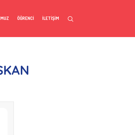
OMUZ
ÖĞRENCI
İLETIŞIM
ŞKAN