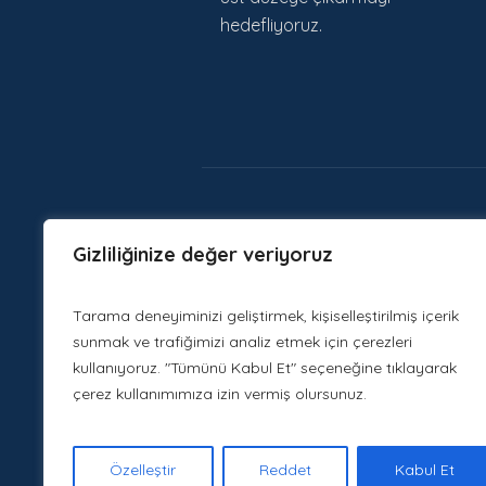
hedefliyoruz.
Gizliliğinize değer veriyoruz
Tarama deneyiminizi geliştirmek, kişiselleştirilmiş içerik
sunmak ve trafiğimizi analiz etmek için çerezleri
kullanıyoruz. "Tümünü Kabul Et" seçeneğine tıklayarak
çerez kullanımımıza izin vermiş olursunuz.
Özelleştir
Reddet
Kabul Et