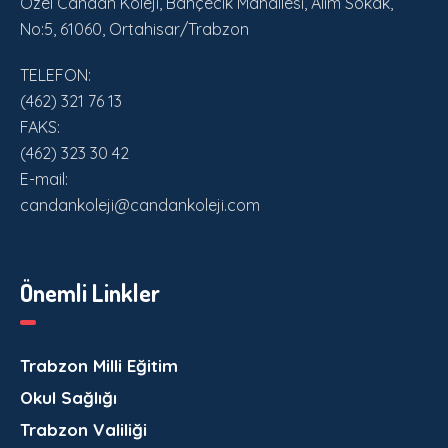
Özel Candan Koleji, Bahçecik Mahallesi, Alim Sokak,
No:5, 61060, Ortahisar/Trabzon
TELEFON:
(462) 321 76 13
FAKS:
(462) 323 30 42
E-mail:
candankoleji@candankoleji.com
Önemli Linkler
Trabzon Milli Eğitim
Okul Sağlığı
Trabzon Valiliği