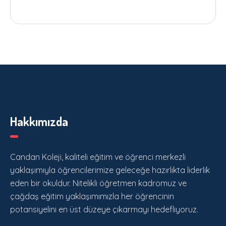
Hakkımızda
Candan Koleji, kaliteli eğitim ve öğrenci merkezli
yaklaşımıyla öğrencilerimize geleceğe hazırlıkta liderlik
eden bir okuldur. Nitelikli öğretmen kadromuz ve
çağdaş eğitim yaklaşımımızla her öğrencinin
potansiyelini en üst düzeye çıkarmayı hedefliyoruz.