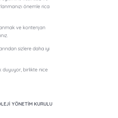
arlanmanızı önemle rica
dalanmak ve kontenjan
nız.
rından sizlere daha iyi
duyuyor, birlikte nice
LEJİ YÖNETİM KURULU