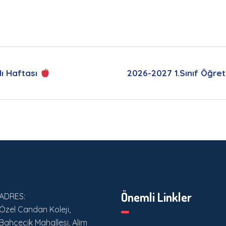
lı Haftası
2026-2027 1.Sınıf Öğre
Önemli Linkler
ADRES:
Özel Candan Koleji,
Bahçecik Mahallesi, Alim