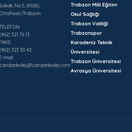
Trabzon Milli Eğitim
Sokak, No:5, 61060,
Ortahisar/Trabzon
Okul Sağlığı
Trabzon Valiliği
TELEFON:
Trabzonspor
(462) 321 76 13
FAKS:
Karadeniz Teknik
(462) 323 30 42
Üniversitesi
E-mail:
Trabzon Üniversitesi
candankoleji@candankoleji.com
Avrasya Üniversitesi