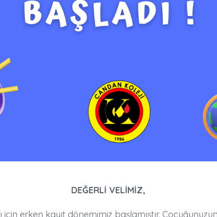
DEĞERLİ VELİMİZ,
lı için erken kayıt dönemimiz başlamıştır. Çocuğunuzun 