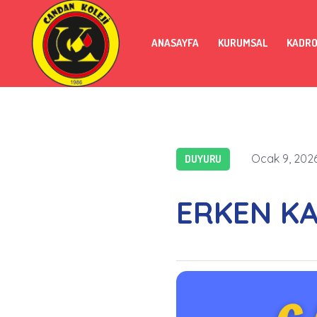
ANASAYFA
KURUMSAL
KADR
Ocak 9, 202
DUYURU
ERKEN KA