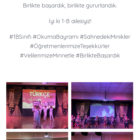
Birlikte başardık, birlikte gururlandık.
İyi ki 1-B ailesiyiz!
#1BSınıfı #OkumaBayramı #SahnedekiMinikler
#ÖğretmenlerimizeTeşekkürler
#VelilerimizeMinnetle #BirlikteBaşardık