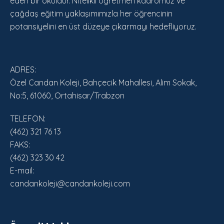
eden bir okuldur. Nitelikli öğretmen kadromuz ve
çağdaş eğitim yaklaşımımızla her öğrencinin
potansiyelini en üst düzeye çıkarmayı hedefliyoruz.
ADRES:
Özel Candan Koleji, Bahçecik Mahallesi, Alim Sokak,
No:5, 61060, Ortahisar/Trabzon
TELEFON:
(462) 321 76 13
FAKS:
(462) 323 30 42
E-mail:
candankoleji@candankoleji.com