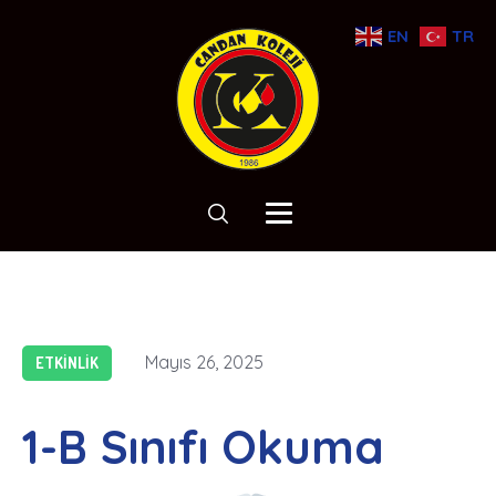
EN
TR
Mayıs 26, 2025
ETKINLIK
1-B Sınıfı Okuma