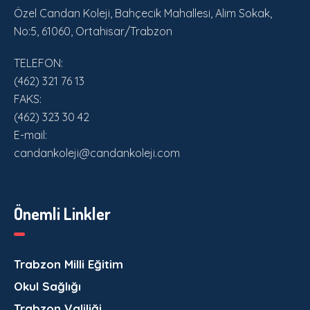
Özel Candan Koleji, Bahçecik Mahallesi, Alim Sokak,
No:5, 61060, Ortahisar/Trabzon
TELEFON:
(462) 321 76 13
FAKS:
(462) 323 30 42
E-mail:
candankoleji@candankoleji.com
Önemli Linkler
Trabzon Milli Eğitim
Okul Sağlığı
Trabzon Valiliği