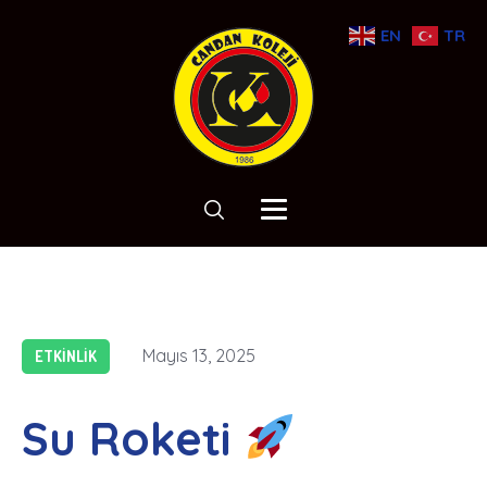
EN
TR
Mayıs 13, 2025
ETKINLIK
Su Roketi