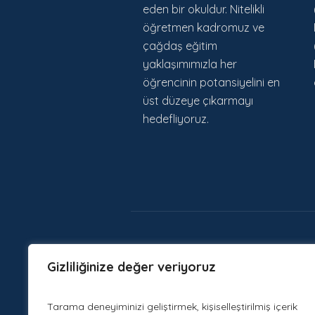
eden bir okuldur. Nitelikli
öğretmen kadromuz ve
çağdaş eğitim
yaklaşımımızla her
öğrencinin potansiyelini en
üst düzeye çıkarmayı
hedefliyoruz.
Gizliliğinize değer veriyoruz
Tarama deneyiminizi geliştirmek, kişiselleştirilmiş içerik