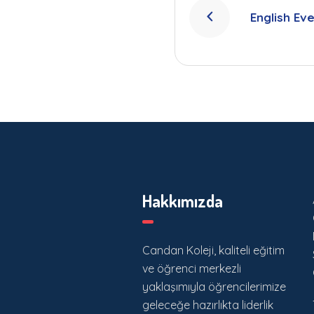
English Ev
Hakkımızda
Candan Koleji, kaliteli eğitim
ve öğrenci merkezli
yaklaşımıyla öğrencilerimize
geleceğe hazırlıkta liderlik