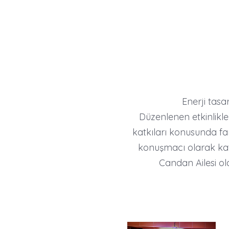
Enerji tasarrufu ha
Düzenlenen etkinlikl
katkıları konusunda far
konuşmacı olarak katı
Candan Ailesi o