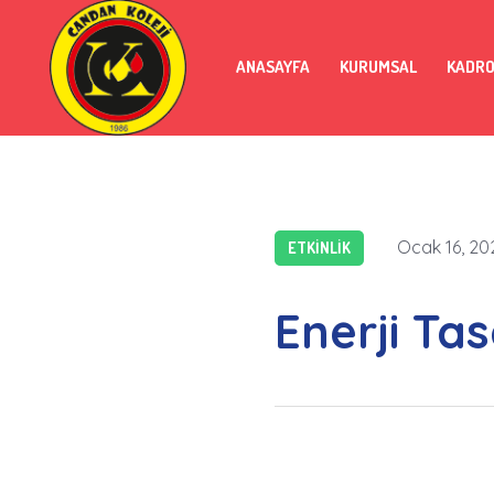
ANASAYFA
KURUMSAL
KADR
Ocak 16, 20
ETKINLIK
Enerji Ta