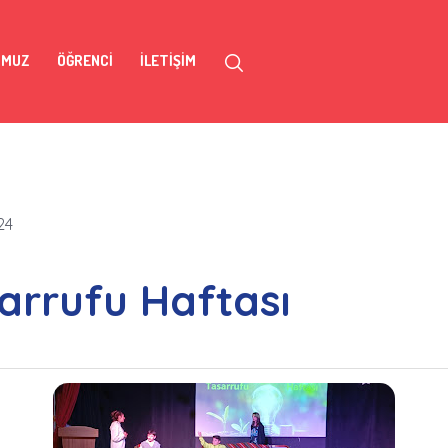
OMUZ
ÖĞRENCI
İLETIŞIM
24
sarrufu Haftası