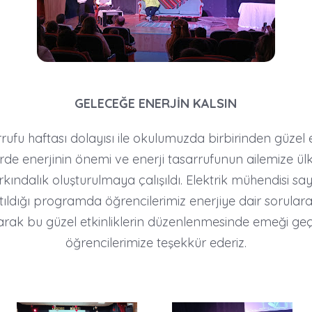
GELECEĞE ENERJİN KALSIN
ftası dolayısı ile okulumuzda birbirinden güzel etk
erde enerjinin önemi ve enerji tasarrufunun ailemize 
kındalık oluşturulmaya çalışıldı. Elektrik mühendisi sa
ldığı programda öğrencilerimiz enerjiye dair sorulara 
larak bu güzel etkinliklerin düzenlenmesinde emeği g
öğrencilerimize teşekkür ederiz.