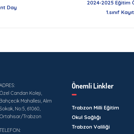
2024-2025 Eğitim Ö
ent Day
1.sınıf Kayı
Önemli Linkler
ADRES:
Özel Candan Koleji,
Bahçecik Mahallesi, Alim
Trabzon Milli Eğitim
Sokak, No:5, 61060,
Ortahisar/Trabzon
Okul Sağlığı
Trabzon Valiliği
TELEFON: